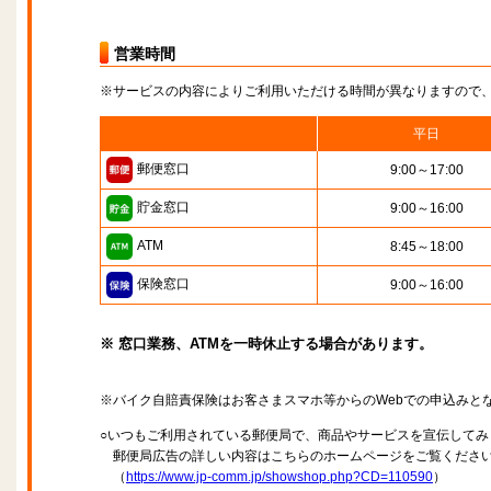
営業時間
※サービスの内容によりご利用いただける時間が異なりますので
平日
郵便窓口
9:00～17:00
貯金窓口
9:00～16:00
ATM
8:45～18:00
保険窓口
9:00～16:00
※ 窓口業務、ATMを一時休止する場合があります。
※バイク自賠責保険はお客さまスマホ等からのWebでの申込みと
○いつもご利用されている郵便局で、商品やサービスを宣伝してみ
郵便局広告の詳しい内容はこちらのホームページをご覧くださ
（
https://www.jp-comm.jp/showshop.php?CD=110590
）