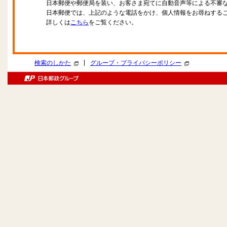
日本郵便や郵便局を装い、お客さま宛てに自動音声等による不審
日本郵便では、上記のような電話をかけ、個人情報をお尋ねする
詳しくは
こちら
をご覧ください。
|
検索のしかた
グループ・プライバシーポリシー