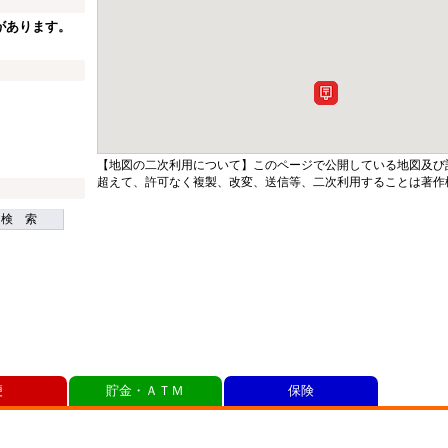
があります。
【地図の二次利用について】このページで公開している地図及び
超えて、許可なく複製、改変、送信等、二次利用することは著作
検 索
便
貯金・ＡＴＭ
保険