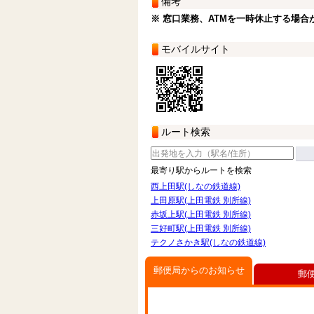
備考
※ 窓口業務、ATMを一時休止する場合
モバイルサイト
ルート検索
最寄り駅からルートを検索
西上田駅(しなの鉄道線)
上田原駅(上田電鉄 別所線)
赤坂上駅(上田電鉄 別所線)
三好町駅(上田電鉄 別所線)
テクノさかき駅(しなの鉄道線)
郵便局からのお知らせ
郵