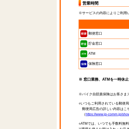
営業時間
※サービスの内容によりご利用
郵便窓口
貯金窓口
ATM
保険窓口
※ 窓口業務、ATMを一時休
※バイク自賠責保険はお客さま
○いつもご利用されている郵便
郵便局広告の詳しい内容はこち
（
https://www.jp-comm.jp/s
○ATMでは、いつでも手数料無