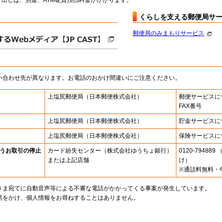
出しは、別途、ATM硬貨預払料金がかかります。
くらしを支える郵便局サ
郵便局のみまもりサービス
い合わせ先が異なります。お電話のおかけ間違いにご注意ください。
上塩尻郵便局
（日本郵便株式会社）
郵便サービスに
FAX番号
上塩尻郵便局
（日本郵便株式会社）
貯金サービスに
上塩尻郵便局
（日本郵便株式会社）
保険サービスに
うお取引の停止
カード紛失センター
（株式会社ゆうちょ銀行）
0120-7948
または上記店舗
け）
※通話料無料・
さま宛てに自動音声等による不審な電話がかかってくる事案が発生しています。
話をかけ、個人情報をお尋ねすることはありません。
。