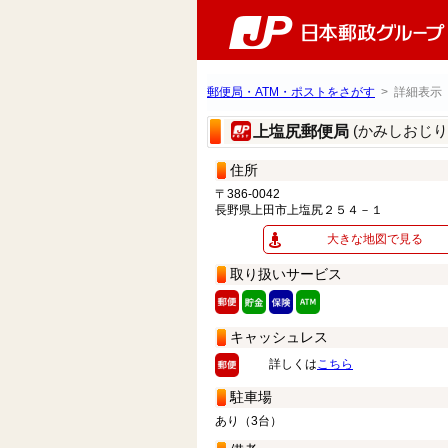
郵便局・ATM・ポストをさがす
> 詳細表示
(かみしおじ
上塩尻郵便局
住所
〒386-0042
長野県上田市上塩尻２５４－１
大きな地図で見る
取り扱いサービス
キャッシュレス
詳しくは
こちら
駐車場
あり（3台）