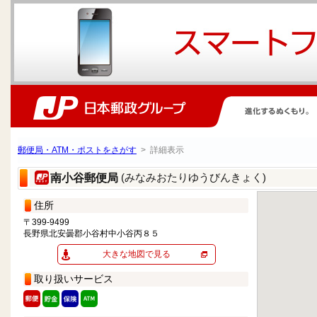
郵便局・ATM・ポストをさがす
> 詳細表示
(みなみおたりゆうびんきょく)
南小谷郵便局
住所
〒399-9499
長野県北安曇郡小谷村中小谷丙８５
大きな地図で見る
取り扱いサービス