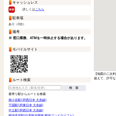
キャッシュレス
詳しくは
こちら
駐車場
あり（3台）
備考
※ 窓口業務、ATMを一時休止する場合があります。
モバイルサイト
【地図の二次利
超えて、許可な
ルート検索
検 索
最寄り駅からルートを検索
南小谷駅(JR西日本 大糸線)
千国駅(JR東日本 大糸線)
中土駅(JR西日本 大糸線)
栂池高原駅(白馬観光開発 栂池ゴンドラリフト)