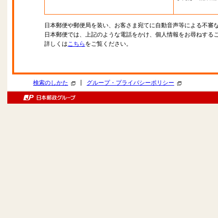
日本郵便や郵便局を装い、お客さま宛てに自動音声等による不審
日本郵便では、上記のような電話をかけ、個人情報をお尋ねする
詳しくは
こちら
をご覧ください。
|
検索のしかた
グループ・プライバシーポリシー