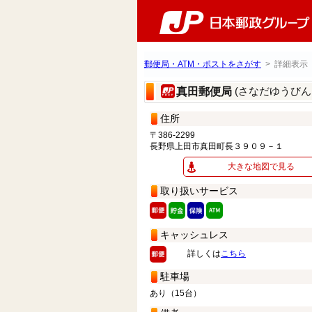
郵便局・ATM・ポストをさがす
> 詳細表示
(さなだゆうびん
真田郵便局
住所
〒386-2299
長野県上田市真田町長３９０９－１
大きな地図で見る
取り扱いサービス
キャッシュレス
詳しくは
こちら
駐車場
あり（15台）