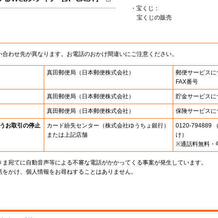
・宝くじ：
宝くじの販売
い合わせ先が異なります。お電話のおかけ間違いにご注意ください。
真田郵便局
（日本郵便株式会社）
郵便サービスに
FAX番号
真田郵便局
（日本郵便株式会社）
貯金サービスに
真田郵便局
（日本郵便株式会社）
保険サービスに
うお取引の停止
カード紛失センター
（株式会社ゆうちょ銀行）
0120-7948
または上記店舗
け）
※通話料無料・
さま宛てに自動音声等による不審な電話がかかってくる事案が発生しています。
話をかけ、個人情報をお尋ねすることはありません。
。