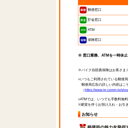
郵便窓口
貯金窓口
ATM
保険窓口
※ 窓口業務、ATMを一時休
※バイク自賠責保険はお客さま
○いつもご利用されている郵便
郵便局広告の詳しい内容はこち
（
https://www.jp-comm.jp/s
○ATMでは、いつでも手数料無
※硬貨を伴うお預け入れ・お引き
お知らせ