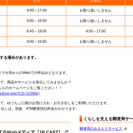
平日
土曜日
9:00～17:00
お取り扱いしません
9:00～16:00
お取り扱いしません
8:45～18:00
9:00～17:00
9:00～16:00
お取り扱いしません
止する場合があります。
スマホ等からのWebでの申込みとなります。
局で、商品やサービスを宣伝してみませんか？
らのホームページをご覧ください！！
howshop.php?CD=110960
）
料で、ゆうちょ口座のお預け入れ・お引き出しをご利用いただけます。
出しは、別途、ATM硬貨預払料金がかかります。
くらしを支える郵便局サ
郵便局のみまもりサービス