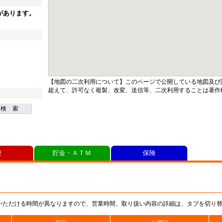
があります。
【地図の二次利用について】このページで公開している地図及び
超えて、許可なく複製、改変、送信等、二次利用することは著作
検 索
便
貯金・ＡＴＭ
保険
いただける時間が異なりますので、営業時間、取り扱い内容の詳細は、タブを切り