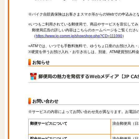
※バイク自賠責保険はお客さまスマホ等からのWebでの申込みと
○いつもご利用されている郵便局で、商品やサービスを宣伝してみ
郵便局広告の詳しい内容はこちらのホームページをご覧くださ
（
https://www.jp-comm.jp/showshop.php?CD=111090
）
○ATMでは、いつでも手数料無料で、ゆうちょ口座のお預け入れ
※硬貨を伴うお預け入れ・お引き出しは、別途、ATM硬貨預払料
お知らせ
お問い合わせ
※サービスの内容によってお問い合わせ先が異なります。お電話
郵便サービスについて
浪合郵便局
（日
貯金サービスについて
浪合郵便局
（日