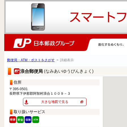
郵便局・ATM・ポストをさがす
> 詳細表示
(なみあいゆうびんきょく)
浪合郵便局
住所
〒395-0501
長野県下伊那郡阿智村浪合１００９－３
大きな地図で見る
取り扱いサービス