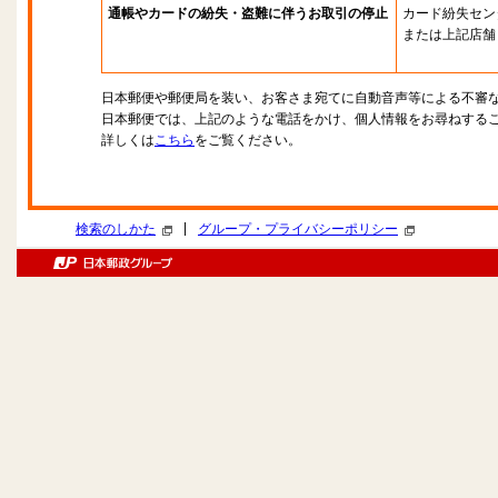
通帳やカードの紛失・盗難に伴うお取引の停止
カード紛失セン
または上記店舗
日本郵便や郵便局を装い、お客さま宛てに自動音声等による不審
日本郵便では、上記のような電話をかけ、個人情報をお尋ねする
詳しくは
こちら
をご覧ください。
|
検索のしかた
グループ・プライバシーポリシー