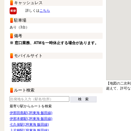
キャッシュレス
詳しくは
こちら
駐車場
あり（3台）
備考
※ 窓口業務、ATMを一時休止する場合があります。
モバイルサイト
【地図の二次利
超えて、許可な
ルート検索
検 索
最寄り駅からルートを検索
伊那田島駅(JR東海 飯田線)
伊那本郷駅(JR東海 飯田線)
七久保駅(JR東海 飯田線)
上片桐駅(JR東海 飯田線)