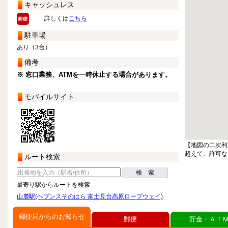
キャッシュレス
詳しくは
こちら
駐車場
あり（3台）
備考
※ 窓口業務、ATMを一時休止する場合があります。
モバイルサイト
【地図の二次利
超えて、許可な
ルート検索
検 索
最寄り駅からルートを検索
山麓駅(ヘブンスそのはら 富士見台高原ロープウェイ)
郵便局からのお知らせ
郵便
貯金・ＡＴ