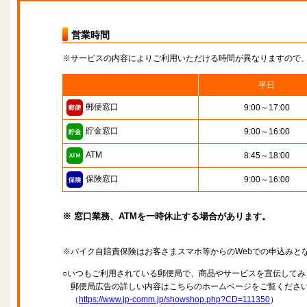
営業時間
※サービスの内容によりご利用いただける時間が異なりますので
平日
郵便窓口
9:00～17:00
貯金窓口
9:00～16:00
ATM
8:45～18:00
保険窓口
9:00～16:00
※ 窓口業務、ATMを一時休止する場合があります。
※バイク自賠責保険はお客さまスマホ等からのWebでの申込みと
○いつもご利用されている郵便局で、商品やサービスを宣伝してみ
郵便局広告の詳しい内容はこちらのホームページをご覧くださ
（
https://www.jp-comm.jp/showshop.php?CD=111350
）