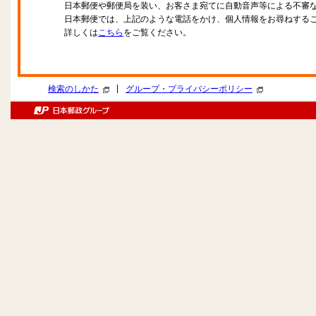
日本郵便や郵便局を装い、お客さま宛てに自動音声等による不審
日本郵便では、上記のような電話をかけ、個人情報をお尋ねする
詳しくは
こちら
をご覧ください。
|
検索のしかた
グループ・プライバシーポリシー