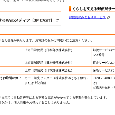
出しは、別途、ATM硬貨預払料金がかかります。
くらしを支える郵便局サ
郵便局のみまもりサービス
い合わせ先が異なります。お電話のおかけ間違いにご注意ください。
上市田郵便局
（日本郵便株式会社）
郵便サービスに
FAX番号
上市田郵便局
（日本郵便株式会社）
貯金サービスに
上市田郵便局
（日本郵便株式会社）
保険サービスに
うお取引の停止
カード紛失センター
（株式会社ゆうちょ銀行）
0120-7948
または上記店舗
け）
※通話料無料・
さま宛てに自動音声等による不審な電話がかかってくる事案が発生しています。
話をかけ、個人情報をお尋ねすることはありません。
。