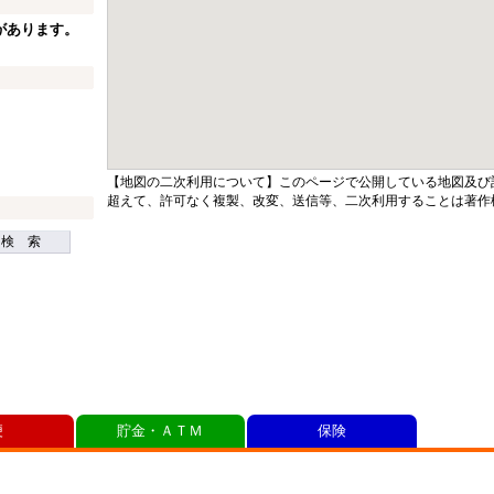
があります。
【地図の二次利用について】このページで公開している地図及び
超えて、許可なく複製、改変、送信等、二次利用することは著作
検 索
便
貯金・ＡＴＭ
保険