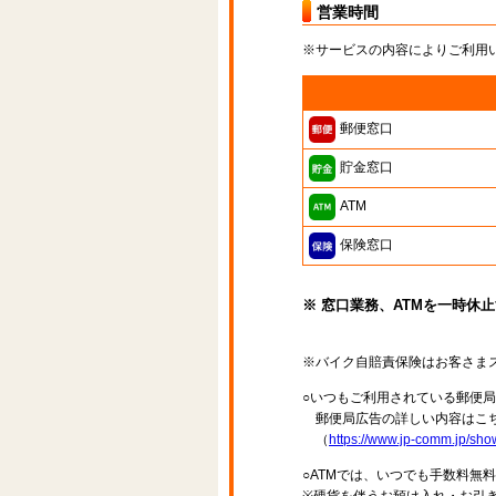
営業時間
※サービスの内容によりご利用
郵便窓口
貯金窓口
ATM
保険窓口
※ 窓口業務、ATMを一時休
※バイク自賠責保険はお客さま
○いつもご利用されている郵便
郵便局広告の詳しい内容はこち
（
https://www.jp-comm.jp/s
○ATMでは、いつでも手数料無