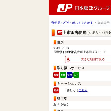
郵便局・ATM・ポストをさがす
> 詳細表示
(かみいちだゆ
上市田郵便局
住所
〒399-3104
長野県下伊那郡高森町上市田４４３－６
大きな地図で見る
取り扱いサービス
キャッシュレス
詳しくは
こちら
駐車場
あり（4台）