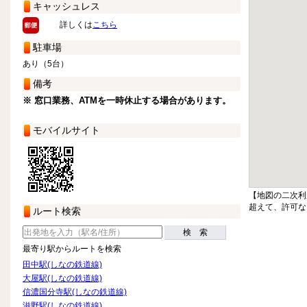
キャッシュレス
詳しくは
こちら
駐車場
あり（5台）
備考
※ 窓口業務、ATMを一時休止する場合があります。
モバイルサイト
【地図の二次利
超えて、許可な
ルート検索
検 索
最寄り駅からルートを検索
田中駅(しなの鉄道線)
大屋駅(しなの鉄道線)
信濃国分寺駅(しなの鉄道線)
滋野駅(しなの鉄道線)