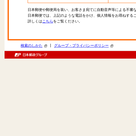
日本郵便や郵便局を装い、お客さま宛てに自動音声等による不審
日本郵便では、上記のような電話をかけ、個人情報をお尋ねする
詳しくは
こちら
をご覧ください。
|
検索のしかた
グループ・プライバシーポリシー