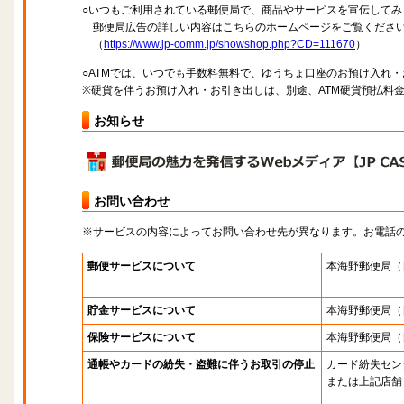
○いつもご利用されている郵便局で、商品やサービスを宣伝してみ
郵便局広告の詳しい内容はこちらのホームページをご覧くださ
（
https://www.jp-comm.jp/showshop.php?CD=111670
）
○ATMでは、いつでも手数料無料で、ゆうちょ口座のお預け入れ
※硬貨を伴うお預け入れ・お引き出しは、別途、ATM硬貨預払料
お知らせ
お問い合わせ
※サービスの内容によってお問い合わせ先が異なります。お電話
郵便サービスについて
本海野郵便局
（
貯金サービスについて
本海野郵便局
（
保険サービスについて
本海野郵便局
（
通帳やカードの紛失・盗難に伴うお取引の停止
カード紛失セン
または上記店舗