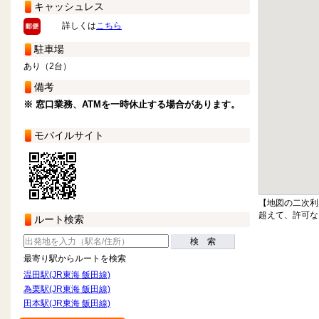
キャッシュレス
詳しくは
こちら
駐車場
あり（2台）
備考
※ 窓口業務、ATMを一時休止する場合があります。
モバイルサイト
【地図の二次利
超えて、許可な
ルート検索
検 索
最寄り駅からルートを検索
温田駅(JR東海 飯田線)
為栗駅(JR東海 飯田線)
田本駅(JR東海 飯田線)