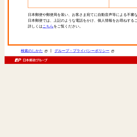
日本郵便や郵便局を装い、お客さま宛てに自動音声等による不審
日本郵便では、上記のような電話をかけ、個人情報をお尋ねする
詳しくは
こちら
をご覧ください。
|
検索のしかた
グループ・プライバシーポリシー