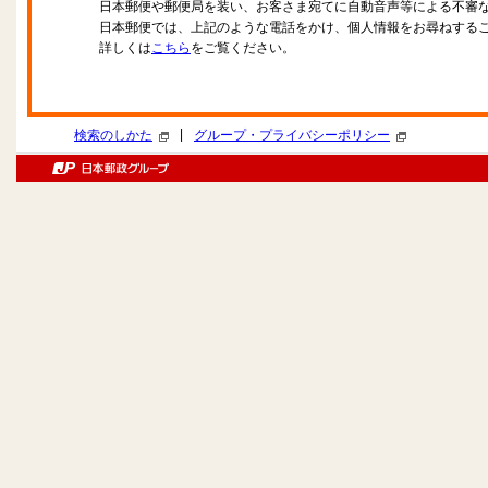
日本郵便や郵便局を装い、お客さま宛てに自動音声等による不審
日本郵便では、上記のような電話をかけ、個人情報をお尋ねする
詳しくは
こちら
をご覧ください。
|
検索のしかた
グループ・プライバシーポリシー