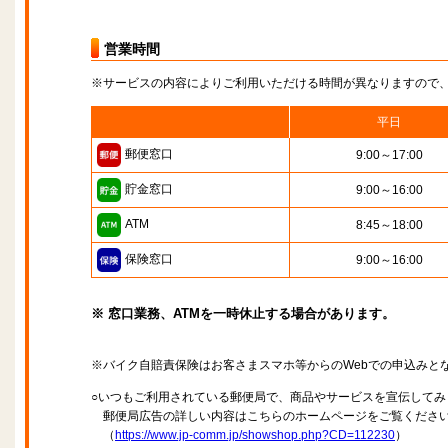
営業時間
※サービスの内容によりご利用いただける時間が異なりますので
平日
郵便窓口
9:00～17:00
貯金窓口
9:00～16:00
ATM
8:45～18:00
保険窓口
9:00～16:00
※ 窓口業務、ATMを一時休止する場合があります。
※バイク自賠責保険はお客さまスマホ等からのWebでの申込みと
○いつもご利用されている郵便局で、商品やサービスを宣伝してみ
郵便局広告の詳しい内容はこちらのホームページをご覧くださ
（
https://www.jp-comm.jp/showshop.php?CD=112230
）