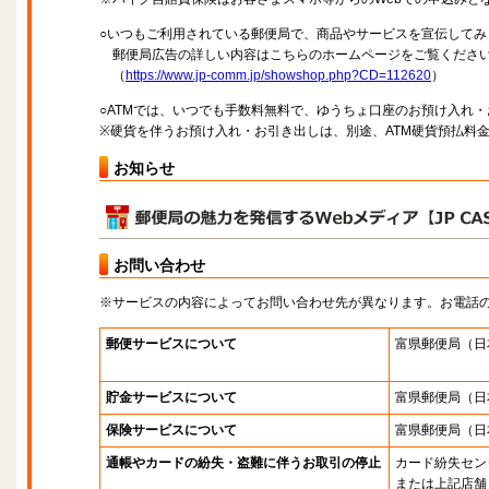
○いつもご利用されている郵便局で、商品やサービスを宣伝してみ
郵便局広告の詳しい内容はこちらのホームページをご覧くださ
（
https://www.jp-comm.jp/showshop.php?CD=112620
）
○ATMでは、いつでも手数料無料で、ゆうちょ口座のお預け入れ
※硬貨を伴うお預け入れ・お引き出しは、別途、ATM硬貨預払料
お知らせ
お問い合わせ
※サービスの内容によってお問い合わせ先が異なります。お電話
郵便サービスについて
富県郵便局
（日
貯金サービスについて
富県郵便局
（日
保険サービスについて
富県郵便局
（日
通帳やカードの紛失・盗難に伴うお取引の停止
カード紛失セン
または上記店舗