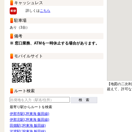
キャッシュレス
詳しくは
こちら
駐車場
あり（3台）
備考
※ 窓口業務、ATMを一時休止する場合があります。
モバイルサイト
【地図の二次利
超えて、許可な
ルート検索
検 索
最寄り駅からルートを検索
伊那市駅(JR東海 飯田線)
伊那北駅(JR東海 飯田線)
田畑駅(JR東海 飯田線)
沢渡駅(JR東海 飯田線)