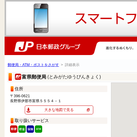
郵便局・ATM・ポストをさがす
> 詳細表示
(とみがたゆうびんきょく)
富県郵便局
住所
〒396-0621
長野県伊那市富県５５５４－１
大きな地図で見る
取り扱いサービス