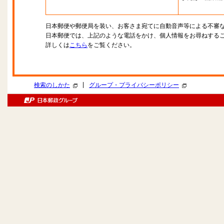
日本郵便や郵便局を装い、お客さま宛てに自動音声等による不審
日本郵便では、上記のような電話をかけ、個人情報をお尋ねする
詳しくは
こちら
をご覧ください。
|
検索のしかた
グループ・プライバシーポリシー