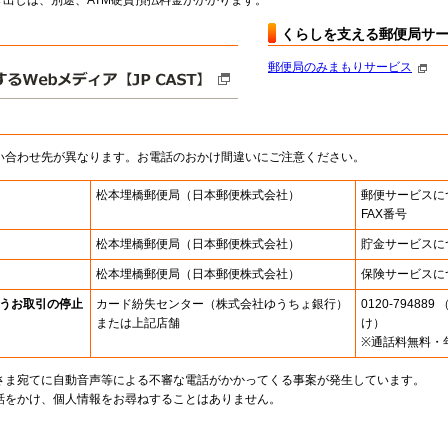
出しは、別途、ATM硬貨預払料金がかかります。
くらしを支える郵便局サ
郵便局のみまもりサービス
い合わせ先が異なります。お電話のおかけ間違いにご注意ください。
松本埋橋郵便局
（日本郵便株式会社）
郵便サービスに
FAX番号
松本埋橋郵便局
（日本郵便株式会社）
貯金サービスに
松本埋橋郵便局
（日本郵便株式会社）
保険サービスに
うお取引の停止
カード紛失センター
（株式会社ゆうちょ銀行）
0120-7948
または上記店舗
け）
※通話料無料・
さま宛てに自動音声等による不審な電話がかかってくる事案が発生しています。
話をかけ、個人情報をお尋ねすることはありません。
。