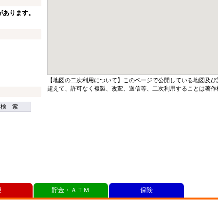
があります。
【地図の二次利用について】このページで公開している地図及び
超えて、許可なく複製、改変、送信等、二次利用することは著作
検 索
便
貯金・ＡＴＭ
保険