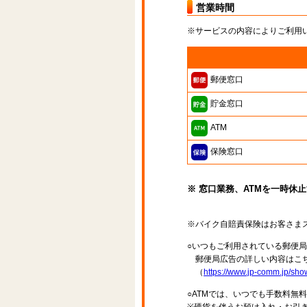
営業時間
※サービスの内容によりご利用
郵便窓口
貯金窓口
ATM
保険窓口
※ 窓口業務、ATMを一時休
※バイク自賠責保険はお客さま
○いつもご利用されている郵便
郵便局広告の詳しい内容はこち
（
https://www.jp-comm.jp/s
○ATMでは、いつでも手数料無