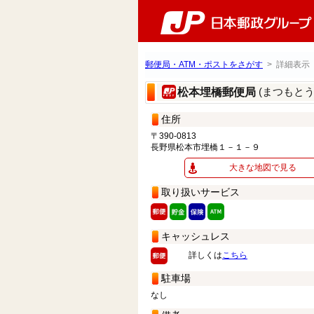
郵便局・ATM・ポストをさがす
> 詳細表示
(まつもと
松本埋橋郵便局
住所
〒390-0813
長野県松本市埋橋１－１－９
大きな地図で見る
取り扱いサービス
キャッシュレス
詳しくは
こちら
駐車場
なし