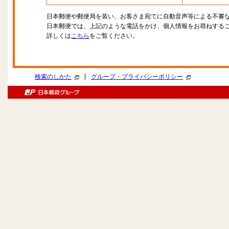
日本郵便や郵便局を装い、お客さま宛てに自動音声等による不審
日本郵便では、上記のような電話をかけ、個人情報をお尋ねする
詳しくは
こちら
をご覧ください。
|
検索のしかた
グループ・プライバシーポリシー