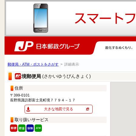
郵便局・ATM・ポストをさがす
> 詳細表示
(さかいゆうびんきょく)
境郵便局
住所
〒399-0101
長野県諏訪郡富士見町境７７９４－１７
大きな地図で見る
取り扱いサービス