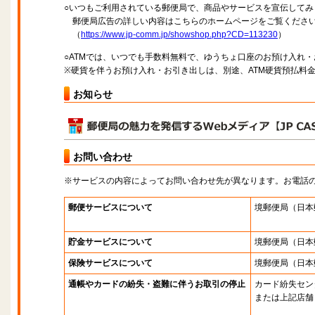
○いつもご利用されている郵便局で、商品やサービスを宣伝してみ
郵便局広告の詳しい内容はこちらのホームページをご覧くださ
（
https://www.jp-comm.jp/showshop.php?CD=113230
）
○ATMでは、いつでも手数料無料で、ゆうちょ口座のお預け入れ
※硬貨を伴うお預け入れ・お引き出しは、別途、ATM硬貨預払料
お知らせ
お問い合わせ
※サービスの内容によってお問い合わせ先が異なります。お電話
郵便サービスについて
境郵便局
（日本
貯金サービスについて
境郵便局
（日本
保険サービスについて
境郵便局
（日本
通帳やカードの紛失・盗難に伴うお取引の停止
カード紛失セン
または上記店舗