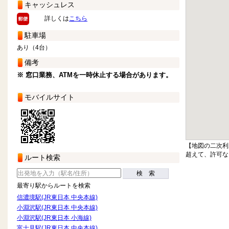
キャッシュレス
詳しくは
こちら
駐車場
あり（4台）
備考
※ 窓口業務、ATMを一時休止する場合があります。
モバイルサイト
【地図の二次利
超えて、許可な
ルート検索
検 索
最寄り駅からルートを検索
信濃境駅(JR東日本 中央本線)
小淵沢駅(JR東日本 中央本線)
小淵沢駅(JR東日本 小海線)
富士見駅(JR東日本 中央本線)