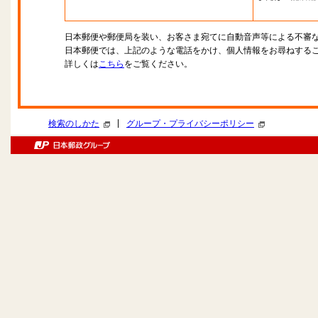
日本郵便や郵便局を装い、お客さま宛てに自動音声等による不審
日本郵便では、上記のような電話をかけ、個人情報をお尋ねする
詳しくは
こちら
をご覧ください。
|
検索のしかた
グループ・プライバシーポリシー