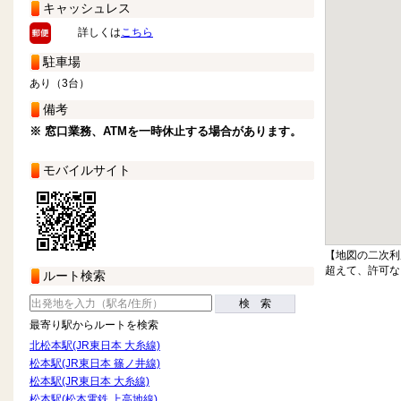
キャッシュレス
詳しくは
こちら
駐車場
あり（3台）
備考
※ 窓口業務、ATMを一時休止する場合があります。
モバイルサイト
【地図の二次利
超えて、許可な
ルート検索
検 索
最寄り駅からルートを検索
北松本駅(JR東日本 大糸線)
松本駅(JR東日本 篠ノ井線)
松本駅(JR東日本 大糸線)
松本駅(松本電鉄 上高地線)