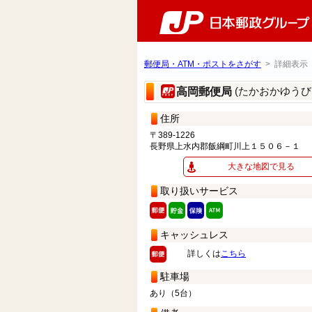
郵便局・ATM・ポストをさがす
> 詳細表示
(たかおかゆうび
高岡郵便局
住所
〒389-1226
長野県上水内郡飯綱町川上１５０６－１
大きな地図で見る
取り扱いサービス
キャッシュレス
詳しくは
こちら
駐車場
あり（5台）