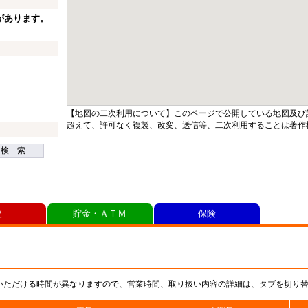
があります。
【地図の二次利用について】このページで公開している地図及び
超えて、許可なく複製、改変、送信等、二次利用することは著作
検 索
便
貯金・ＡＴＭ
保険
いただける時間が異なりますので、営業時間、取り扱い内容の詳細は、タブを切り