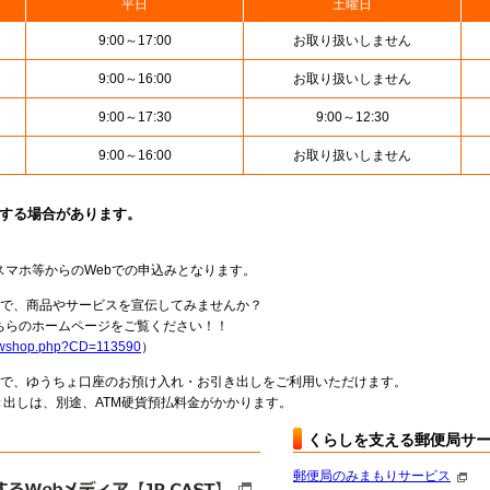
平日
土曜日
9:00～17:00
お取り扱いしません
9:00～16:00
お取り扱いしません
9:00～17:30
9:00～12:30
9:00～16:00
お取り扱いしません
止する場合があります。
スマホ等からのWebでの申込みとなります。
局で、商品やサービスを宣伝してみませんか？
らのホームページをご覧ください！！
howshop.php?CD=113590
）
料で、ゆうちょ口座のお預け入れ・お引き出しをご利用いただけます。
出しは、別途、ATM硬貨預払料金がかかります。
くらしを支える郵便局サ
郵便局のみまもりサービス