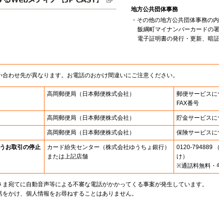
地方公共団体事務
・その他の地方公共団体事務の内
飯綱町マイナンバーカードの
電子証明書の発行・更新、暗証番号
い合わせ先が異なります。お電話のおかけ間違いにご注意ください。
高岡郵便局
（日本郵便株式会社）
郵便サービスに
FAX番号
高岡郵便局
（日本郵便株式会社）
貯金サービスに
高岡郵便局
（日本郵便株式会社）
保険サービスに
うお取引の停止
カード紛失センター
（株式会社ゆうちょ銀行）
0120-7948
または上記店舗
け）
※通話料無料・
さま宛てに自動音声等による不審な電話がかかってくる事案が発生しています。
話をかけ、個人情報をお尋ねすることはありません。
。