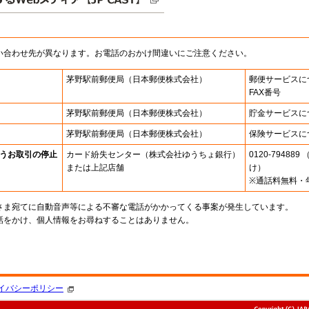
い合わせ先が異なります。お電話のおかけ間違いにご注意ください。
茅野駅前郵便局
（日本郵便株式会社）
郵便サービスに
FAX番号
茅野駅前郵便局
（日本郵便株式会社）
貯金サービスに
茅野駅前郵便局
（日本郵便株式会社）
保険サービスに
うお取引の停止
カード紛失センター
（株式会社ゆうちょ銀行）
0120-7948
または上記店舗
け）
※通話料無料・
さま宛てに自動音声等による不審な電話がかかってくる事案が発生しています。
話をかけ、個人情報をお尋ねすることはありません。
。
イバシーポリシー