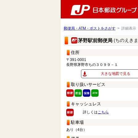
郵便局・ATM・ポストをさがす
> 詳細表示
(ちのえき
茅野駅前郵便局
住所
〒391-0001
長野県茅野市ちの３０９９－１
大きな地図で見る
取り扱いサービス
キャッシュレス
詳しくは
こちら
駐車場
あり（4台）