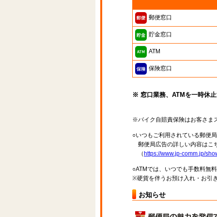
郵便窓口
貯金窓口
ATM
保険窓口
※ 窓口業務、ATMを一時休
※バイク自賠責保険はお客さま
○いつもご利用されている郵便
郵便局広告の詳しい内容はこち
（
https://www.jp-comm.jp/s
○ATMでは、いつでも手数料無
※硬貨を伴うお預け入れ・お引き
お知らせ