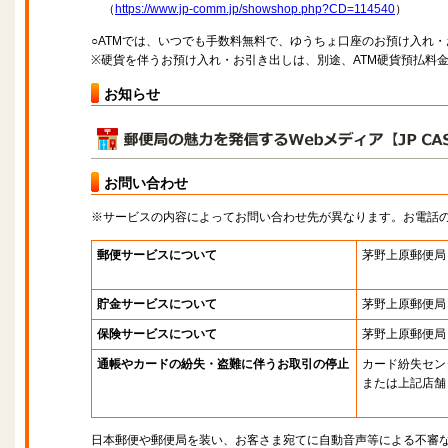
（
https://www.jp-comm.jp/showshop.php?CD=114540
）
○ATMでは、いつでも手数料無料で、ゆうちょ口座のお預け入れ
※硬貨を伴うお預け入れ・お引き出しは、別途、ATM硬貨預払料
お知らせ
お問い合わせ
※サービスの内容によってお問い合わせ先が異なります。お電話
郵便サービスについて
茅野上原郵便局
貯金サービスについて
茅野上原郵便局
保険サービスについて
茅野上原郵便局
通帳やカードの紛失・盗難に伴うお取引の停止
カード紛失セン
または上記店舗
日本郵便や郵便局を装い、お客さま宛てに自動音声等による不審