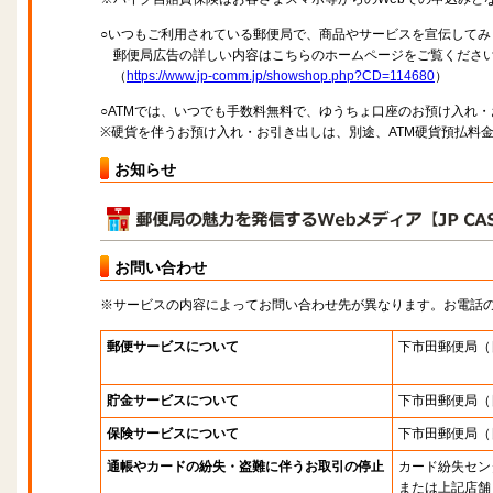
○いつもご利用されている郵便局で、商品やサービスを宣伝してみ
郵便局広告の詳しい内容はこちらのホームページをご覧くださ
（
https://www.jp-comm.jp/showshop.php?CD=114680
）
○ATMでは、いつでも手数料無料で、ゆうちょ口座のお預け入れ
※硬貨を伴うお預け入れ・お引き出しは、別途、ATM硬貨預払料
お知らせ
お問い合わせ
※サービスの内容によってお問い合わせ先が異なります。お電話
郵便サービスについて
下市田郵便局
（
貯金サービスについて
下市田郵便局
（
保険サービスについて
下市田郵便局
（
通帳やカードの紛失・盗難に伴うお取引の停止
カード紛失セン
または上記店舗