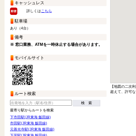
キャッシュレス
詳しくは
こちら
駐車場
あり（4台）
備考
※ 窓口業務、ATMを一時休止する場合があります。
モバイルサイト
【地図の二次利
超えて、許可な
ルート検索
検 索
最寄り駅からルートを検索
下市田駅(JR東海 飯田線)
市田駅(JR東海 飯田線)
元善光寺駅(JR東海 飯田線)
下平駅(JR東海 飯田線)