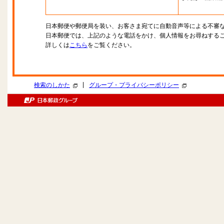
日本郵便や郵便局を装い、お客さま宛てに自動音声等による不審
日本郵便では、上記のような電話をかけ、個人情報をお尋ねする
詳しくは
こちら
をご覧ください。
|
検索のしかた
グループ・プライバシーポリシー