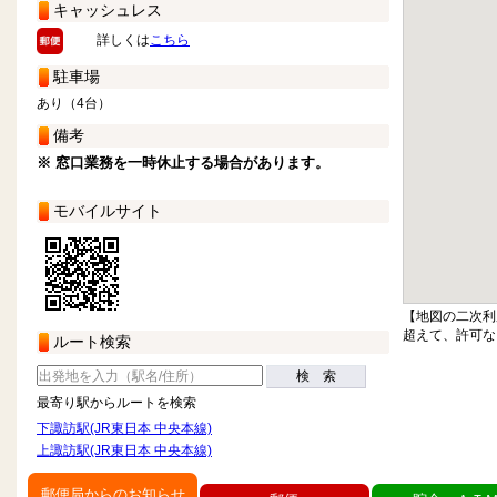
キャッシュレス
詳しくは
こちら
駐車場
あり（4台）
備考
※ 窓口業務を一時休止する場合があります。
モバイルサイト
【地図の二次利
超えて、許可な
ルート検索
検 索
最寄り駅からルートを検索
下諏訪駅(JR東日本 中央本線)
上諏訪駅(JR東日本 中央本線)
郵便局からのお知らせ