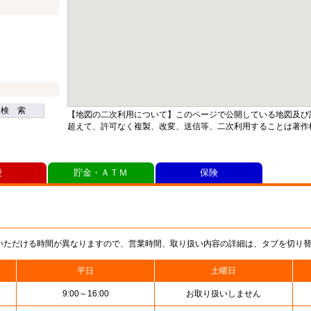
検 索
【地図の二次利用について】このページで公開している地図及び
超えて、許可なく複製、改変、送信等、二次利用することは著作
便
貯金・ＡＴＭ
保険
いただける時間が異なりますので、営業時間、取り扱い内容の詳細は、タブを切り
平日
土曜日
9:00～16:00
お取り扱いしません