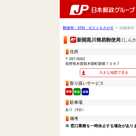
郵便局・ATM・ポストをさがす
> 詳細表示
(しん
新開黒川簡易郵便局
住所
〒397-0002
長野県木曽郡木曽町新開７０９７
大きな地図で見る
取り扱いサービス
駐車場
あり（4台）
備考
※ 窓口業務を一時休止する場合があり