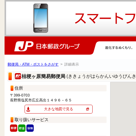
郵便局・ATM・ポストをさがす
> 詳細表示
(ききょうがはらかんいゆうびんき
桔梗ヶ原簡易郵便局
住所
〒399-0703
長野県塩尻市広丘高出１４９６－６５
大きな地図で見る
取り扱いサービス