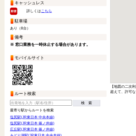
キャッシュレス
詳しくは
こちら
駐車場
あり（8台）
備考
※ 窓口業務を一時休止する場合があります。
モバイルサイト
【地図の二次利
超えて、許可な
ルート検索
検 索
最寄り駅からルートを検索
塩尻駅(JR東日本 中央本線)
塩尻駅(JR東日本 篠ノ井線)
広丘駅(JR東日本 篠ノ井線)
みどり湖駅(JR東日本 中央本線)