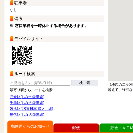
駐車場
なし
備考
※ 窓口業務を一時休止する場合があります。
モバイルサイト
ルート検索
検 索
【地図の二次利
超えて、許可な
最寄り駅からルートを検索
戸倉駅(しなの鉄道線)
千曲駅(しなの鉄道線)
姨捨駅(JR東日本 篠ノ井線)
屋代駅(しなの鉄道線)
郵便局からのお知らせ
郵便
貯金・ＡＴ