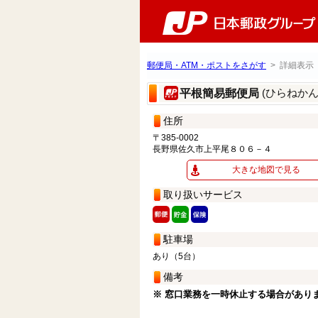
郵便局・ATM・ポストをさがす
> 詳細表示
(ひらねか
平根簡易郵便局
住所
〒385-0002
長野県佐久市上平尾８０６－４
大きな地図で見る
取り扱いサービス
駐車場
あり（5台）
備考
※ 窓口業務を一時休止する場合があり