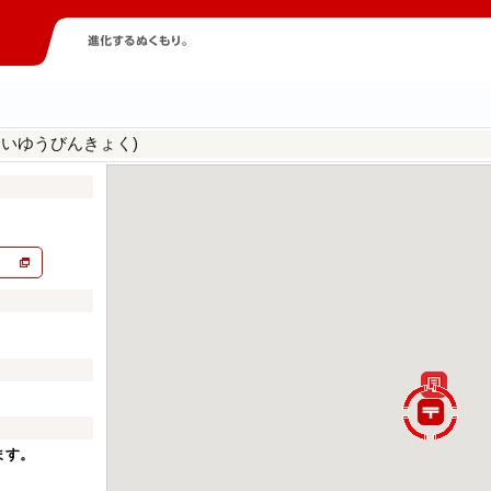
んいゆうびんきょく)
ます。