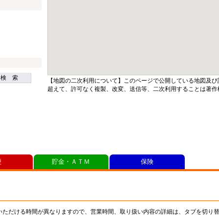
検 索
【地図の二次利用について】このページで公開している地図及び
超えて、許可なく複製、改変、送信等、二次利用することは著作
便
貯金・ＡＴＭ
保険
いただける時間が異なりますので、営業時間、取り扱い内容の詳細は、タブを切り