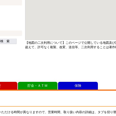
検 索
【地図の二次利用について】このページで公開している地図及び
超えて、許可なく複製、改変、送信等、二次利用することは著作
便
貯金・ＡＴＭ
保険
いただける時間が異なりますので、営業時間、取り扱い内容の詳細は、タブを切り