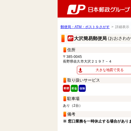
郵便局・ATM・ポストをさがす
> 詳細表示
(おおさわ
大沢簡易郵便局
住所
〒385-0045
長野県佐久市大沢２１９７－４
大きな地図で見る
取り扱いサービス
駐車場
あり（2台）
備考
※ 窓口業務を一時休止する場合があり