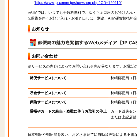
（
https://www.jp-comm.jp/showshop.php?CD=120110
）
○ATMでは、いつでも手数料無料で、ゆうちょ口座のお預け入れ
※硬貨を伴うお預け入れ・お引き出しは、別途、ATM硬貨預払料
お知らせ
お問い合わせ
※サービスの内容によってお問い合わせ先が異なります。お電話
郵便サービスについて
柿崎郵便局
（日
貯金サービスについて
柿崎郵便局
（日
保険サービスについて
柿崎郵便局
（日
通帳やカードの紛失・盗難に伴うお取引の停止
カード紛失セン
または上記店舗
日本郵便や郵便局を装い、お客さま宛てに自動音声等による不審