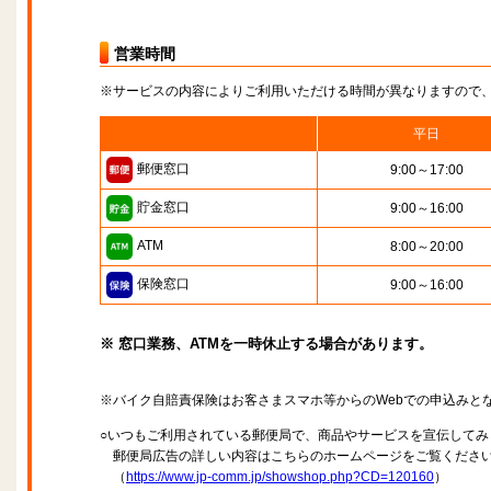
営業時間
※サービスの内容によりご利用いただける時間が異なりますので
平日
郵便窓口
9:00～17:00
貯金窓口
9:00～16:00
ATM
8:00～20:00
保険窓口
9:00～16:00
※ 窓口業務、ATMを一時休止する場合があります。
※バイク自賠責保険はお客さまスマホ等からのWebでの申込みと
○いつもご利用されている郵便局で、商品やサービスを宣伝してみ
郵便局広告の詳しい内容はこちらのホームページをご覧くださ
（
https://www.jp-comm.jp/showshop.php?CD=120160
）