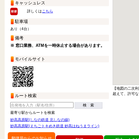
キャッシュレス
詳しくは
こちら
駐車場
あり（4台）
備考
※ 窓口業務、ATMを一時休止する場合があります。
モバイルサイト
【地図の二次利
超えて、許可な
ルート検索
検 索
最寄り駅からルートを検索
妙高高原駅(しなの鉄道 北しなの線)
妙高高原駅(えちごトキめき鉄道 妙高はねうまライン)
郵便局からのお知らせ