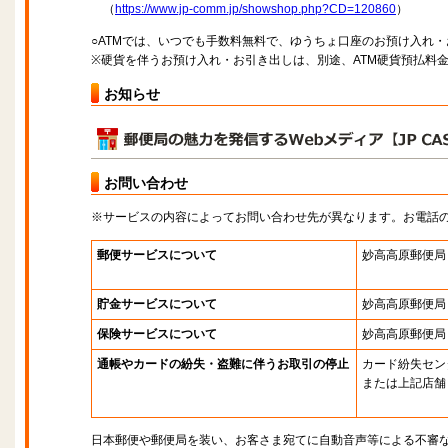
（
https://www.jp-comm.jp/showshop.php?CD=120860
）
○ATMでは、いつでも手数料無料で、ゆうちょ口座のお預け入れ
※硬貨を伴うお預け入れ・お引き出しは、別途、ATM硬貨預払料
お知らせ
お問い合わせ
※サービスの内容によってお問い合わせ先が異なります。お電話
郵便サービスについて
妙高高原郵便局
貯金サービスについて
妙高高原郵便局
保険サービスについて
妙高高原郵便局
通帳やカードの紛失・盗難に伴うお取引の停止
カード紛失セン
または上記店舗
日本郵便や郵便局を装い、お客さま宛てに自動音声等による不審