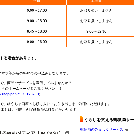
平日
土曜日
9:00～17:00
お取り扱いしません
9:00～16:00
お取り扱いしません
8:45～18:00
9:00～12:30
9:00～16:00
お取り扱いしません
止する場合があります。
スマホ等からのWebでの申込みとなります。
局で、商品やサービスを宣伝してみませんか？
らのホームページをご覧ください！！
howshop.php?CD=120910
）
料で、ゆうちょ口座のお預け入れ・お引き出しをご利用いただけます。
出しは、別途、ATM硬貨預払料金がかかります。
くらしを支える郵便局サ
郵便局のみまもりサービス