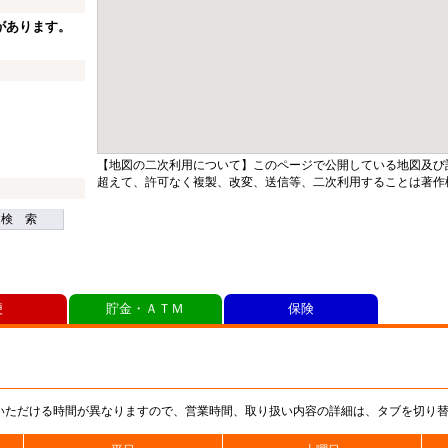
があります。
【地図の二次利用について】このページで公開している地図及び
超えて、許可なく複製、改変、送信等、二次利用することは著作
検 索
便
貯金・ＡＴＭ
保険
いただける時間が異なりますので、営業時間、取り扱い内容の詳細は、タブを切り