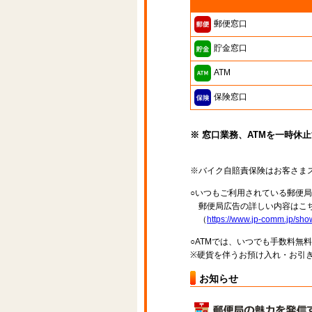
郵便窓口
貯金窓口
ATM
保険窓口
※ 窓口業務、ATMを一時休
※バイク自賠責保険はお客さま
○いつもご利用されている郵便
郵便局広告の詳しい内容はこち
（
https://www.jp-comm.jp/s
○ATMでは、いつでも手数料無
※硬貨を伴うお預け入れ・お引き
お知らせ