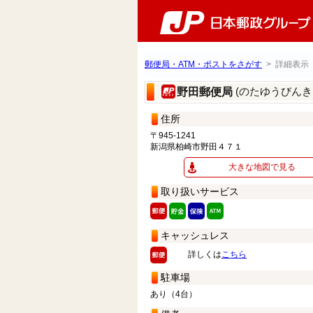
郵便局・ATM・ポストをさがす
> 詳細表示
(のたゆうびんき
野田郵便局
住所
〒945-1241
新潟県柏崎市野田４７１
大きな地図で見る
取り扱いサービス
キャッシュレス
詳しくは
こちら
駐車場
あり（4台）