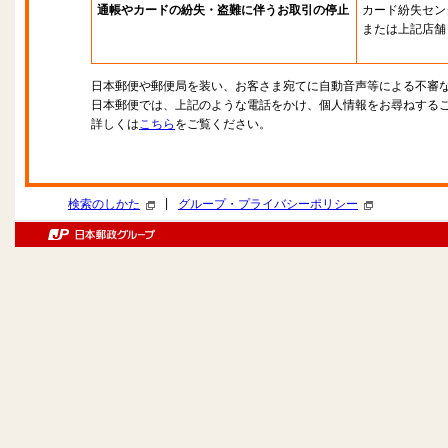
通帳やカードの紛失・盗難に伴うお取引の停止
カード紛失セン
または上記店舗
日本郵便や郵便局を装い、お客さま宛てに自動音声等による不審
日本郵便では、上記のような電話をかけ、個人情報をお尋ねする
詳しくは
こちら
をご覧ください。
|
検索のしかた
グループ・プライバシーポリシー