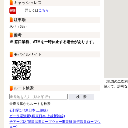
キャッシュレス
詳しくは
こちら
駐車場
あり（6台）
備考
※ 窓口業務、ATMを一時休止する場合があります。
モバイルサイト
【地図の二次利
超えて、許可な
ルート検索
検 索
最寄り駅からルートを検索
石打駅(JR東日本 上越線)
ガーラ湯沢駅(JR東日本 上越新幹線)
チアーズ駅(湯沢温泉ロープウェー事業所 湯沢温泉ロープウ
ェー)