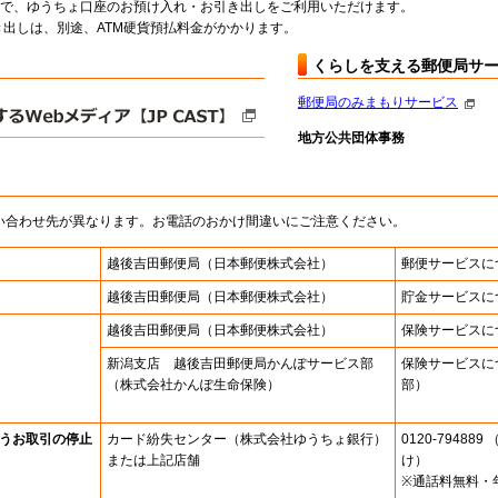
料で、ゆうちょ口座のお預け入れ・お引き出しをご利用いただけます。
出しは、別途、ATM硬貨預払料金がかかります。
くらしを支える郵便局サ
郵便局のみまもりサービス
地方公共団体事務
い合わせ先が異なります。お電話のおかけ間違いにご注意ください。
越後吉田郵便局
（日本郵便株式会社）
郵便サービスに
越後吉田郵便局
（日本郵便株式会社）
貯金サービスに
越後吉田郵便局
（日本郵便株式会社）
保険サービスに
新潟支店 越後吉田郵便局かんぽサービス部
保険サービスに
（株式会社かんぽ生命保険）
部）
うお取引の停止
カード紛失センター
（株式会社ゆうちょ銀行）
0120-7948
または上記店舗
け）
※通話料無料・