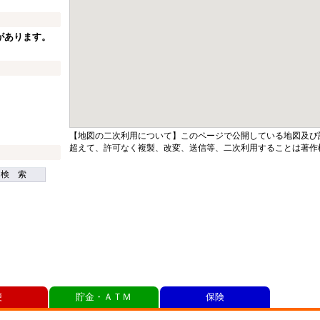
があります。
【地図の二次利用について】このページで公開している地図及び
超えて、許可なく複製、改変、送信等、二次利用することは著作
検 索
便
貯金・ＡＴＭ
保険