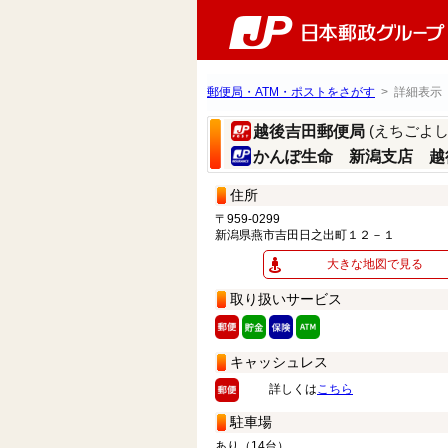
郵便局・ATM・ポストをさがす
> 詳細表示
(えちごよ
越後吉田郵便局
かんぽ生命 新潟支店 越
住所
〒959-0299
新潟県燕市吉田日之出町１２－１
大きな地図で見る
取り扱いサービス
キャッシュレス
詳しくは
こちら
駐車場
あり（14台）