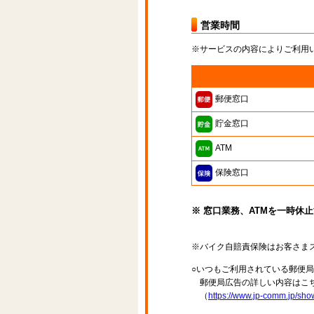
営業時間
※サービスの内容によりご利用
郵便窓口
貯金窓口
ATM
保険窓口
※ 窓口業務、ATMを一時休
※バイク自賠責保険はお客さま
○いつもご利用されている郵便
郵便局広告の詳しい内容はこち
（
https://www.jp-comm.jp/s