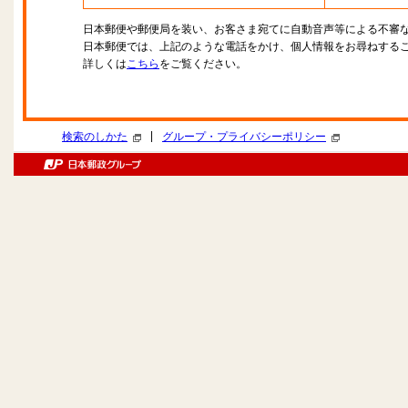
日本郵便や郵便局を装い、お客さま宛てに自動音声等による不審
日本郵便では、上記のような電話をかけ、個人情報をお尋ねする
詳しくは
こちら
をご覧ください。
|
検索のしかた
グループ・プライバシーポリシー