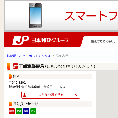
郵便局・ATM・ポストをさがす
> 詳細表示
(しもふなとゆうびんきょく)
下船渡郵便局
住所
〒949-8201
新潟県中魚沼郡津南町下船渡甲３９５９－２
大きな地図で見る
取り扱いサービス