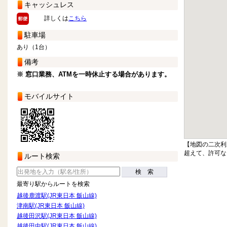
キャッシュレス
詳しくは
こちら
駐車場
あり（1台）
備考
※ 窓口業務、ATMを一時休止する場合があります。
モバイルサイト
【地図の二次利
超えて、許可な
ルート検索
検 索
最寄り駅からルートを検索
越後鹿渡駅(JR東日本 飯山線)
津南駅(JR東日本 飯山線)
越後田沢駅(JR東日本 飯山線)
越後田中駅(JR東日本 飯山線)