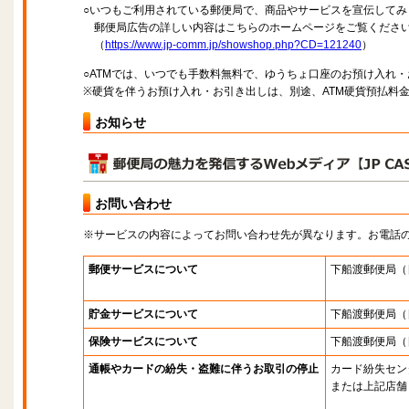
○いつもご利用されている郵便局で、商品やサービスを宣伝してみ
郵便局広告の詳しい内容はこちらのホームページをご覧くださ
（
https://www.jp-comm.jp/showshop.php?CD=121240
）
○ATMでは、いつでも手数料無料で、ゆうちょ口座のお預け入れ
※硬貨を伴うお預け入れ・お引き出しは、別途、ATM硬貨預払料
お知らせ
お問い合わせ
※サービスの内容によってお問い合わせ先が異なります。お電話
郵便サービスについて
下船渡郵便局
（
貯金サービスについて
下船渡郵便局
（
保険サービスについて
下船渡郵便局
（
通帳やカードの紛失・盗難に伴うお取引の停止
カード紛失セン
または上記店舗