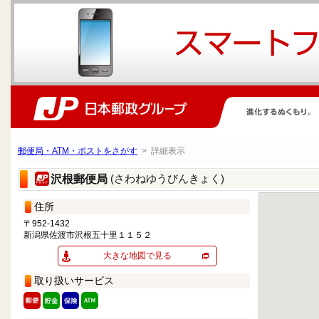
郵便局・ATM・ポストをさがす
> 詳細表示
(さわねゆうびんきょく)
沢根郵便局
住所
〒952-1432
新潟県佐渡市沢根五十里１１５２
大きな地図で見る
取り扱いサービス