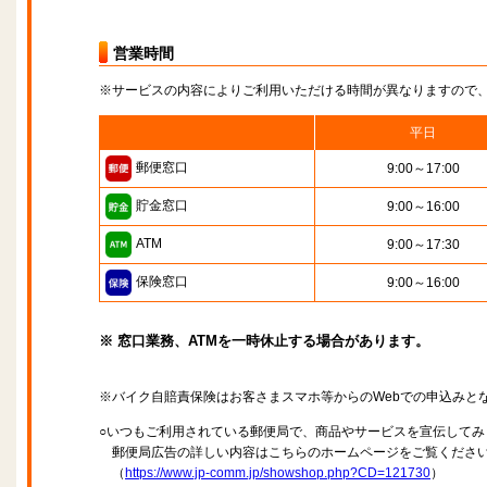
営業時間
※サービスの内容によりご利用いただける時間が異なりますので
平日
郵便窓口
9:00～17:00
貯金窓口
9:00～16:00
ATM
9:00～17:30
保険窓口
9:00～16:00
※ 窓口業務、ATMを一時休止する場合があります。
※バイク自賠責保険はお客さまスマホ等からのWebでの申込みと
○いつもご利用されている郵便局で、商品やサービスを宣伝してみ
郵便局広告の詳しい内容はこちらのホームページをご覧くださ
（
https://www.jp-comm.jp/showshop.php?CD=121730
）