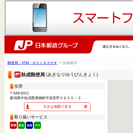
郵便局・ATM・ポストをさがす
> 詳細表示
(あきなりゆうびんきょく)
秋成郵便局
住所
〒949-8311
新潟県中魚沼郡津南町中深見甲５６５０－３
大きな地図で見る
取り扱いサービス