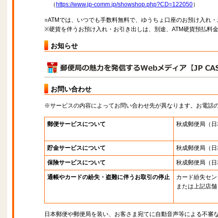
（
https://www.jp-comm.jp/showshop.php?CD=122050
）
○ATMでは、いつでも手数料無料で、ゆうちょ口座のお預け入れ
※硬貨を伴うお預け入れ・お引き出しは、別途、ATM硬貨預払料
お知らせ
お問い合わせ
※サービスの内容によってお問い合わせ先が異なります。お電話
郵便サービスについて
秋成郵便局
（日
貯金サービスについて
秋成郵便局
（日
保険サービスについて
秋成郵便局
（日
通帳やカードの紛失・盗難に伴うお取引の停止
カード紛失セン
または上記店舗
日本郵便や郵便局を装い、お客さま宛てに自動音声等による不審