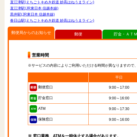
直江津駅(えちごトキめき鉄道 妙高はねうまライン)
直江津駅(JR東日本 信越本線)
黒井駅(JR東日本 信越本線)
春日山駅(えちごトキめき鉄道 妙高はねうまライン)
郵便局からのお知らせ
郵便
貯金・ＡＴ
営業時間
※サービスの内容によりご利用いただける時間が異なりますので
平日
郵便窓口
9:00～17:00
貯金窓口
9:00～16:00
ATM
9:00～17:30
保険窓口
9:00～16:00
※ 窓口業務、ATMを一時休止する場合があります。