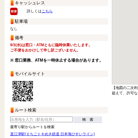
キャッシュレス
詳しくは
こちら
駐車場
なし
備考
9/3(水)は窓口・ATMともに臨時休業いたします。
ご不便をおかけして申し訳ございません。
※ 窓口業務、ATMを一時休止する場合があります。
モバイルサイト
【地図の二次利
超えて、許可な
ルート検索
検 索
最寄り駅からルートを検索
直江津駅(えちごトキめき鉄道 日本海ひすいライン)