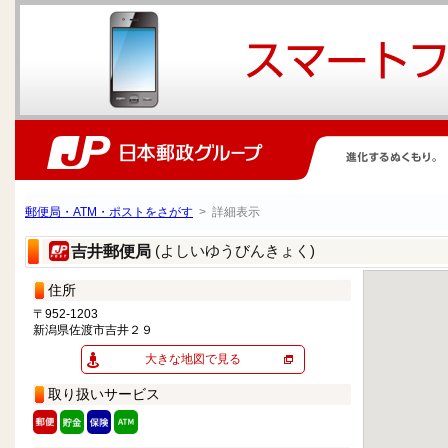
郵便局・ATM・ポストをさがす
> 詳細表示
(よしいゆうびんきょく)
吉井郵便局
住所
〒952-1203
新潟県佐渡市吉井２９
大きな地図で見る
取り扱いサービス