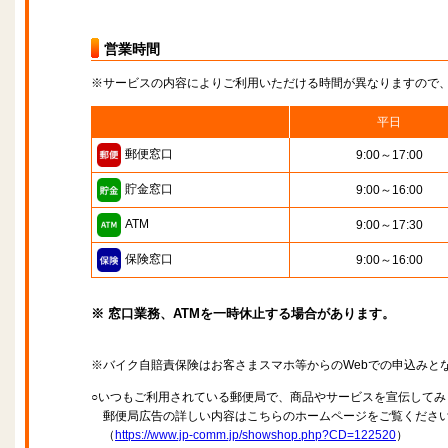
営業時間
※サービスの内容によりご利用いただける時間が異なりますので
平日
郵便窓口
9:00～17:00
貯金窓口
9:00～16:00
ATM
9:00～17:30
保険窓口
9:00～16:00
※ 窓口業務、ATMを一時休止する場合があります。
※バイク自賠責保険はお客さまスマホ等からのWebでの申込みと
○いつもご利用されている郵便局で、商品やサービスを宣伝してみ
郵便局広告の詳しい内容はこちらのホームページをご覧くださ
（
https://www.jp-comm.jp/showshop.php?CD=122520
）