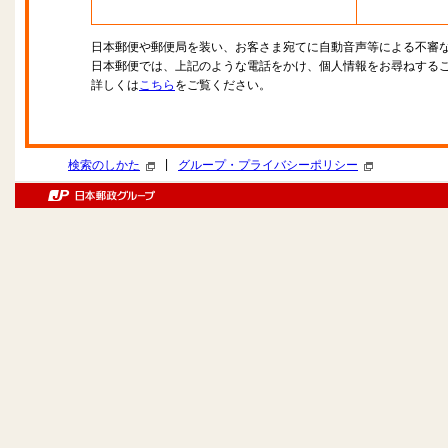
日本郵便や郵便局を装い、お客さま宛てに自動音声等による不審
日本郵便では、上記のような電話をかけ、個人情報をお尋ねする
詳しくは
こちら
をご覧ください。
|
検索のしかた
グループ・プライバシーポリシー