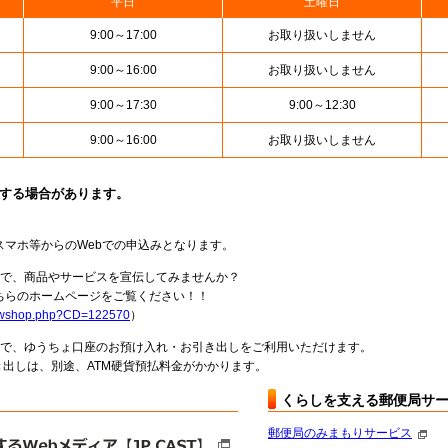
平日
土曜日
9:00～17:00
お取り扱いしません
9:00～16:00
お取り扱いしません
9:00～17:30
9:00～12:30
9:00～16:00
お取り扱いしません
止する場合があります。
スマホ等からのWebでの申込みとなります。
局で、商品やサービスを宣伝してみませんか？
らのホームページをご覧ください！！
howshop.php?CD=122570
）
料で、ゆうちょ口座のお預け入れ・お引き出しをご利用いただけます。
出しは、別途、ATM硬貨預払料金がかかります。
くらしを支える郵便局サ
郵便局のみまもりサービス