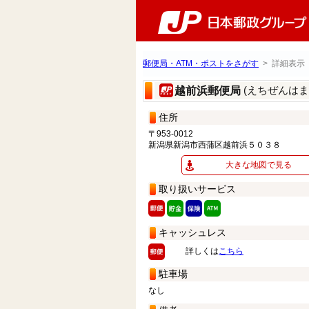
郵便局・ATM・ポストをさがす
> 詳細表示
(えちぜんは
越前浜郵便局
住所
〒953-0012
新潟県新潟市西蒲区越前浜５０３８
大きな地図で見る
取り扱いサービス
キャッシュレス
詳しくは
こちら
駐車場
なし