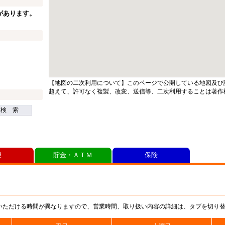
があります。
【地図の二次利用について】このページで公開している地図及び
超えて、許可なく複製、改変、送信等、二次利用することは著作
検 索
便
貯金・ＡＴＭ
保険
いただける時間が異なりますので、営業時間、取り扱い内容の詳細は、タブを切り