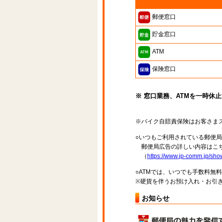
郵便窓口
貯金窓口
ATM
保険窓口
※ 窓口業務、ATMを一時休
※バイク自賠責保険はお客さま
○いつもご利用されている郵便
郵便局広告の詳しい内容はこち
（
https://www.jp-comm.jp/s
○ATMでは、いつでも手数料無
※硬貨を伴うお預け入れ・お引き
お知らせ