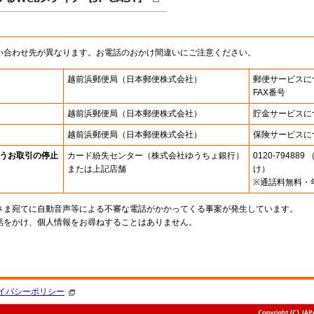
い合わせ先が異なります。お電話のおかけ間違いにご注意ください。
越前浜郵便局
（日本郵便株式会社）
郵便サービスに
FAX番号
越前浜郵便局
（日本郵便株式会社）
貯金サービスに
越前浜郵便局
（日本郵便株式会社）
保険サービスに
うお取引の停止
カード紛失センター
（株式会社ゆうちょ銀行）
0120-7948
または上記店舗
け）
※通話料無料・
さま宛てに自動音声等による不審な電話がかかってくる事案が発生しています。
話をかけ、個人情報をお尋ねすることはありません。
。
イバシーポリシー