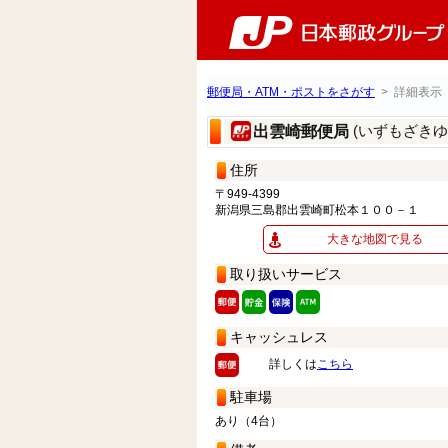
郵便局・ATM・ポストをさがす
> 詳細表示
(いずもざきゆ
出雲崎郵便局
住所
〒949-4399
新潟県三島郡出雲崎町松本１００－１
大きな地図で見る
取り扱いサービス
キャッシュレス
詳しくは
こちら
駐車場
あり（4台）