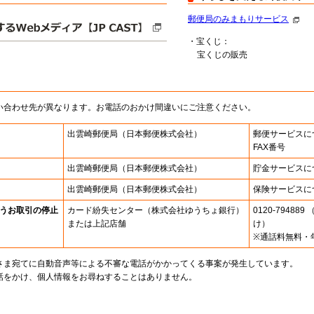
郵便局のみまもりサービス
・宝くじ：
宝くじの販売
い合わせ先が異なります。お電話のおかけ間違いにご注意ください。
出雲崎郵便局
（日本郵便株式会社）
郵便サービスに
FAX番号
出雲崎郵便局
（日本郵便株式会社）
貯金サービスに
出雲崎郵便局
（日本郵便株式会社）
保険サービスに
うお取引の停止
カード紛失センター
（株式会社ゆうちょ銀行）
0120-7948
または上記店舗
け）
※通話料無料・
さま宛てに自動音声等による不審な電話がかかってくる事案が発生しています。
話をかけ、個人情報をお尋ねすることはありません。
。