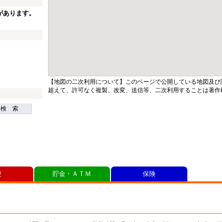
があります。
【地図の二次利用について】このページで公開している地図及び
超えて、許可なく複製、改変、送信等、二次利用することは著作
検 索
便
貯金・ＡＴＭ
保険