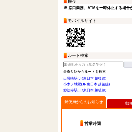
備考
※ 窓口業務、ATMを一時休止する場合
モバイルサイト
ルート検索
最寄り駅からルートを検索
出雲崎駅(JR東日本 越後線)
小木ノ城駅(JR東日本 越後線)
妙法寺駅(JR東日本 越後線)
郵便局からのお知らせ
郵
営業時間