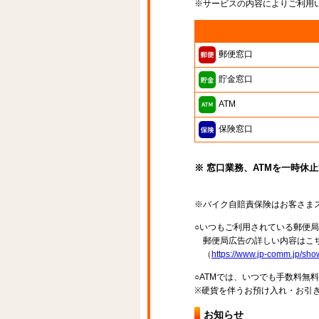
※サービスの内容によりご利用
郵便窓口
貯金窓口
ATM
保険窓口
※ 窓口業務、ATMを一時休
※バイク自賠責保険はお客さま
○いつもご利用されている郵便
郵便局広告の詳しい内容はこち
（
https://www.jp-comm.jp/s
○ATMでは、いつでも手数料無
※硬貨を伴うお預け入れ・お引き
お知らせ