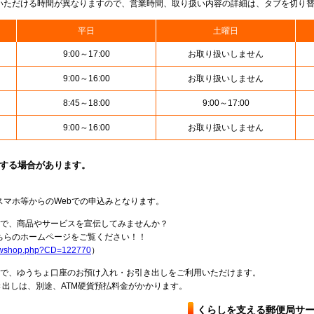
いただける時間が異なりますので、営業時間、取り扱い内容の詳細は、タブを切り
平日
土曜日
9:00～17:00
お取り扱いしません
9:00～16:00
お取り扱いしません
8:45～18:00
9:00～17:00
9:00～16:00
お取り扱いしません
止する場合があります。
スマホ等からのWebでの申込みとなります。
局で、商品やサービスを宣伝してみませんか？
らのホームページをご覧ください！！
howshop.php?CD=122770
）
料で、ゆうちょ口座のお預け入れ・お引き出しをご利用いただけます。
出しは、別途、ATM硬貨預払料金がかかります。
くらしを支える郵便局サ