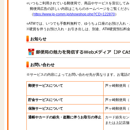
○いつもご利用されている郵便局で、商品やサービスを宣伝してみ
郵便局広告の詳しい内容はこちらのホームページをご覧くださ
（
https://www.jp-comm.jp/showshop.php?CD=122870
）
○ATMでは、いつでも手数料無料で、ゆうちょ口座のお預け入れ
※硬貨を伴うお預け入れ・お引き出しは、別途、ATM硬貨預払料
お知らせ
お問い合わせ
※サービスの内容によってお問い合わせ先が異なります。お電話
郵便サービスについて
芦ヶ崎郵便局
（
貯金サービスについて
芦ヶ崎郵便局
（
保険サービスについて
芦ヶ崎郵便局
（
通帳やカードの紛失・盗難に伴うお取引の停止
カード紛失セン
または上記店舗