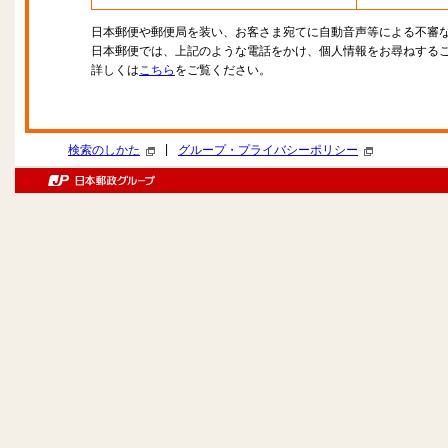
日本郵便や郵便局を装い、お客さま宛てに自動音声等による不審
日本郵便では、上記のような電話をかけ、個人情報をお尋ねする
詳しくは
こちら
をご覧ください。
|
検索のしかた
グループ・プライバシーポリシー