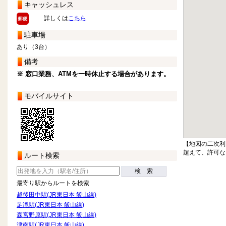
キャッシュレス
詳しくは
こちら
駐車場
あり（3台）
備考
※ 窓口業務、ATMを一時休止する場合があります。
モバイルサイト
【地図の二次利
超えて、許可な
ルート検索
検 索
最寄り駅からルートを検索
越後田中駅(JR東日本 飯山線)
足滝駅(JR東日本 飯山線)
森宮野原駅(JR東日本 飯山線)
津南駅(JR東日本 飯山線)