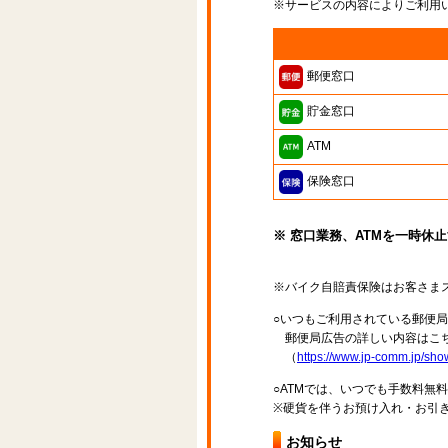
※サービスの内容によりご利用
郵便窓口
貯金窓口
ATM
保険窓口
※ 窓口業務、ATMを一時休
※バイク自賠責保険はお客さま
○いつもご利用されている郵便
郵便局広告の詳しい内容はこち
（
https://www.jp-comm.jp/s
○ATMでは、いつでも手数料無
※硬貨を伴うお預け入れ・お引き
お知らせ