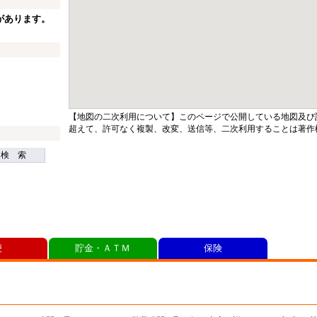
があります。
【地図の二次利用について】このページで公開している地図及び
超えて、許可なく複製、改変、送信等、二次利用することは著作
検 索
便
貯金・ＡＴＭ
保険