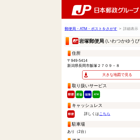
郵便局・ATM・ポストをさがす
> 詳細表示
(いわつかゆうび
岩塚郵便局
住所
〒949-5414
新潟県長岡市飯塚２７０９－８
大きな地図で見る
取り扱いサービス
キャッシュレス
詳しくは
こちら
駐車場
あり（2台）