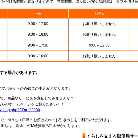
いただける時間が異なりますので、営業時間、取り扱い内容の詳細は、タブを切り
平日
土曜日
9:00～17:00
お取り扱いしません
9:00～16:00
お取り扱いしません
9:00～17:30
9:00～12:30
9:00～16:00
お取り扱いしません
止する場合があります。
スマホ等からのWebでの申込みとなります。
局で、商品やサービスを宣伝してみませんか？
らのホームページをご覧ください！！
howshop.php?CD=122900
）
料で、ゆうちょ口座のお預け入れ・お引き出しをご利用いただけます。
出しは、別途、ATM硬貨預払料金がかかります。
くらしを支える郵便局サ