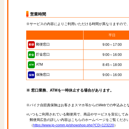
営業時間
※サービスの内容によりご利用いただける時間が異なりますので
平日
郵便窓口
9:00～17:00
貯金窓口
9:00～16:00
ATM
8:45～18:00
保険窓口
9:00～16:00
※ 窓口業務、ATMを一時休止する場合があります。
※バイク自賠責保険はお客さまスマホ等からのWebでの申込みと
○いつもご利用されている郵便局で、商品やサービスを宣伝してみ
郵便局広告の詳しい内容はこちらのホームページをご覧くださ
（
https://www.jp-comm.jp/showshop.php?CD=123220
）