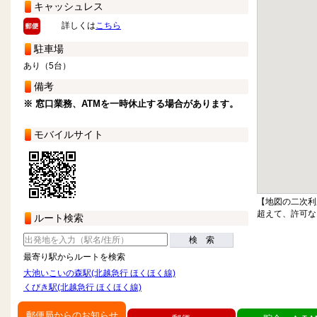
キャッシュレス
詳しくは
こちら
駐車場
あり（5台）
備考
※ 窓口業務、ATMを一時休止する場合があります。
モバイルサイト
【地図の二次利
超えて、許可な
ルート検索
検 索
最寄り駅からルートを検索
大池いこいの森駅(北越急行 ほくほく線)
くびき駅(北越急行 ほくほく線)
郵便局からのお知らせ