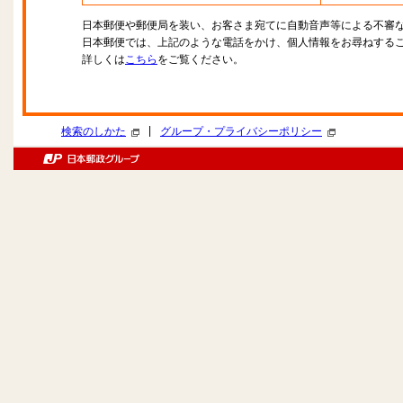
日本郵便や郵便局を装い、お客さま宛てに自動音声等による不審
日本郵便では、上記のような電話をかけ、個人情報をお尋ねする
詳しくは
こちら
をご覧ください。
|
検索のしかた
グループ・プライバシーポリシー