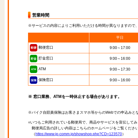
営業時間
※サービスの内容によりご利用いただける時間が異なりますので
平日
郵便窓口
9:00～17:00
貯金窓口
9:00～16:00
ATM
9:00～17:30
保険窓口
9:00～16:00
※ 窓口業務、ATMを一時休止する場合があります。
※バイク自賠責保険はお客さまスマホ等からのWebでの申込みと
○いつもご利用されている郵便局で、商品やサービスを宣伝してみ
郵便局広告の詳しい内容はこちらのホームページをご覧くださ
（
https://www.jp-comm.jp/showshop.php?CD=123570
）