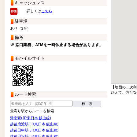
キャッシュレス
詳しくは
こちら
駐車場
あり（3台）
備考
※ 窓口業務、ATMを一時休止する場合があります。
モバイルサイト
【地図の二次利
超えて、許可な
ルート検索
検 索
最寄り駅からルートを検索
津南駅(JR東日本 飯山線)
越後鹿渡駅(JR東日本 飯山線)
越後田中駅(JR東日本 飯山線)
越後田沢駅(JR東日本 飯山線)