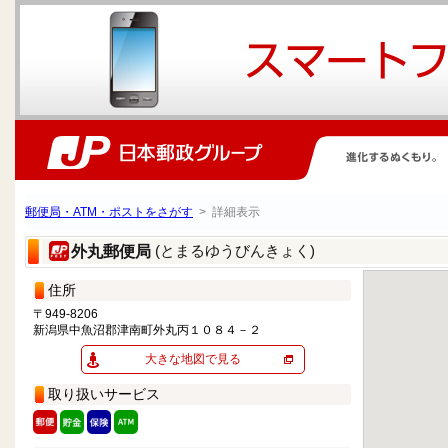
郵便局・ATM・ポストをさがす
> 詳細表示
(とまるゆうびんきょく)
外丸郵便局
住所
〒949-8206
新潟県中魚沼郡津南町外丸丙１０８４－２
大きな地図で見る
取り扱いサービス