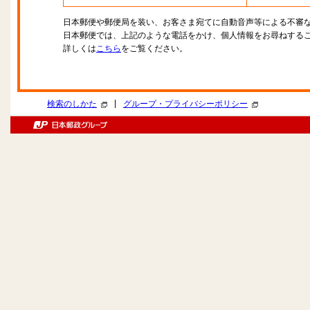
日本郵便や郵便局を装い、お客さま宛てに自動音声等による不審
日本郵便では、上記のような電話をかけ、個人情報をお尋ねする
詳しくは
こちら
をご覧ください。
|
検索のしかた
グループ・プライバシーポリシー