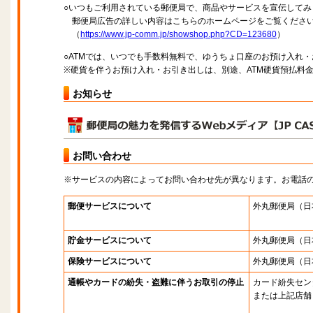
○いつもご利用されている郵便局で、商品やサービスを宣伝してみ
郵便局広告の詳しい内容はこちらのホームページをご覧くださ
（
https://www.jp-comm.jp/showshop.php?CD=123680
）
○ATMでは、いつでも手数料無料で、ゆうちょ口座のお預け入れ
※硬貨を伴うお預け入れ・お引き出しは、別途、ATM硬貨預払料
お知らせ
お問い合わせ
※サービスの内容によってお問い合わせ先が異なります。お電話
郵便サービスについて
外丸郵便局
（日
貯金サービスについて
外丸郵便局
（日
保険サービスについて
外丸郵便局
（日
通帳やカードの紛失・盗難に伴うお取引の停止
カード紛失セン
または上記店舗