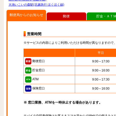
大池いこいの森駅(北越急行 ほくほく線)
郵便局からのお知らせ
郵便
貯金・ＡＴ
営業時間
※サービスの内容によりご利用いただける時間が異なりますので
平日
郵便窓口
9:00～17:00
貯金窓口
9:00～16:00
ATM
9:00～17:30
保険窓口
9:00～16:00
※ 窓口業務、ATMを一時休止する場合があります。
※バイク自賠責保険はお客さまスマホ等からのWebでの申込みと