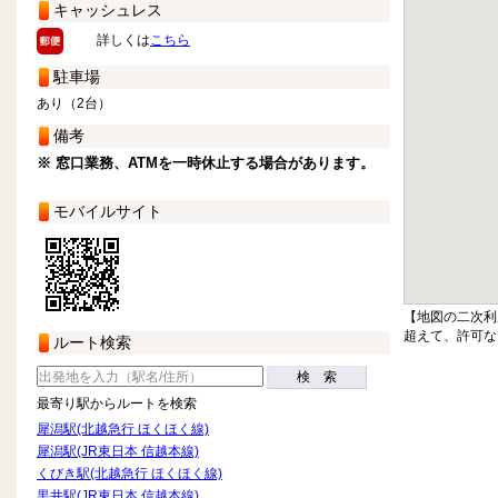
キャッシュレス
詳しくは
こちら
駐車場
あり（2台）
備考
※ 窓口業務、ATMを一時休止する場合があります。
モバイルサイト
【地図の二次利
超えて、許可な
ルート検索
検 索
最寄り駅からルートを検索
犀潟駅(北越急行 ほくほく線)
犀潟駅(JR東日本 信越本線)
くびき駅(北越急行 ほくほく線)
黒井駅(JR東日本 信越本線)