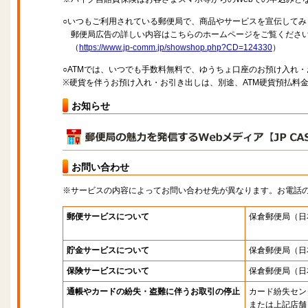
○いつもご利用されている郵便局で、商品やサービスを宣伝してみ
郵便局広告の詳しい内容はこちらのホームページをご覧くださ
（
https://www.jp-comm.jp/showshop.php?CD=124330
）
○ATMでは、いつでも手数料無料で、ゆうちょ口座のお預け入れ
※硬貨を伴うお預け入れ・お引き出しは、別途、ATM硬貨預払料
お知らせ
お問い合わせ
※サービスの内容によってお問い合わせ先が異なります。お電話
郵便サービスについて
保倉郵便局
（日
貯金サービスについて
保倉郵便局
（日
保険サービスについて
保倉郵便局
（日
通帳やカードの紛失・盗難に伴うお取引の停止
カード紛失セン
または上記店舗