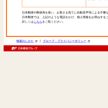
日本郵便や郵便局を装い、お客さま宛てに自動音声等による不審
日本郵便では、上記のような電話をかけ、個人情報をお尋ねする
詳しくは
こちら
をご覧ください。
|
検索のしかた
グループ・プライバシーポリシー