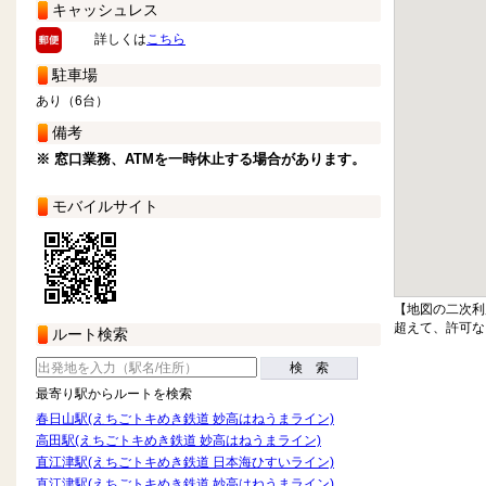
キャッシュレス
詳しくは
こちら
駐車場
あり（6台）
備考
※ 窓口業務、ATMを一時休止する場合があります。
モバイルサイト
【地図の二次利
超えて、許可な
ルート検索
検 索
最寄り駅からルートを検索
春日山駅(えちごトキめき鉄道 妙高はねうまライン)
高田駅(えちごトキめき鉄道 妙高はねうまライン)
直江津駅(えちごトキめき鉄道 日本海ひすいライン)
直江津駅(えちごトキめき鉄道 妙高はねうまライン)