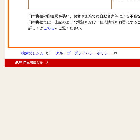
日本郵便や郵便局を装い、お客さま宛てに自動音声等による不審
日本郵便では、上記のような電話をかけ、個人情報をお尋ねする
詳しくは
こちら
をご覧ください。
|
検索のしかた
グループ・プライバシーポリシー