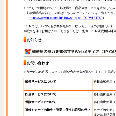
○いつもご利用されている郵便局で、商品やサービスを宣伝してみ
郵便局広告の詳しい内容はこちらのホームページをご覧くださ
（
https://www.jp-comm.jp/showshop.php?CD=124760
）
○ATMでは、いつでも手数料無料で、ゆうちょ口座のお預け入れ
※硬貨を伴うお預け入れ・お引き出しは、別途、ATM硬貨預払料
お知らせ
お問い合わせ
※サービスの内容によってお問い合わせ先が異なります。お電話
郵便サービスについて
春日山郵便局
（
貯金サービスについて
春日山郵便局
（
保険サービスについて
春日山郵便局
（
通帳やカードの紛失・盗難に伴うお取引の停止
カード紛失セン
または上記店舗