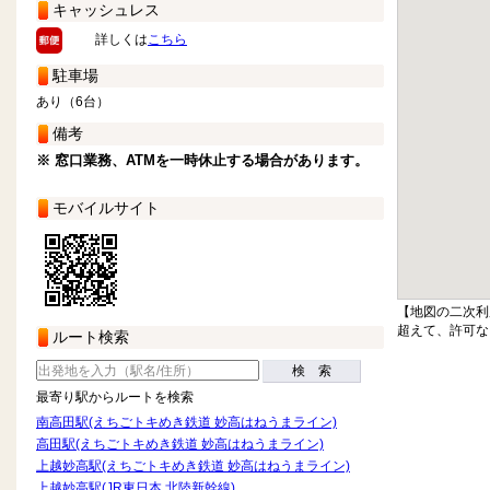
キャッシュレス
詳しくは
こちら
駐車場
あり（6台）
備考
※ 窓口業務、ATMを一時休止する場合があります。
モバイルサイト
【地図の二次利
超えて、許可な
ルート検索
検 索
最寄り駅からルートを検索
南高田駅(えちごトキめき鉄道 妙高はねうまライン)
高田駅(えちごトキめき鉄道 妙高はねうまライン)
上越妙高駅(えちごトキめき鉄道 妙高はねうまライン)
上越妙高駅(JR東日本 北陸新幹線)