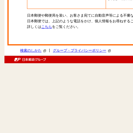
日本郵便や郵便局を装い、お客さま宛てに自動音声等による不審
日本郵便では、上記のような電話をかけ、個人情報をお尋ねする
詳しくは
こちら
をご覧ください。
|
検索のしかた
グループ・プライバシーポリシー