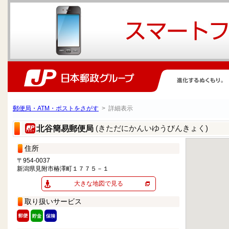
郵便局・ATM・ポストをさがす
> 詳細表示
(きただにかんいゆうびんきょく)
北谷簡易郵便局
住所
〒954-0037
新潟県見附市椿澤町１７７５－１
大きな地図で見る
取り扱いサービス