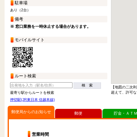
駐車場
あり（2台）
備考
※ 窓口業務を一時休止する場合があります。
モバイルサイト
ルート検索
検 索
【地図の二次利
超えて、許可な
最寄り駅からルートを検索
押切駅(JR東日本 信越本線)
郵便局からのお知らせ
郵便
貯金・ＡＴ
営業時間