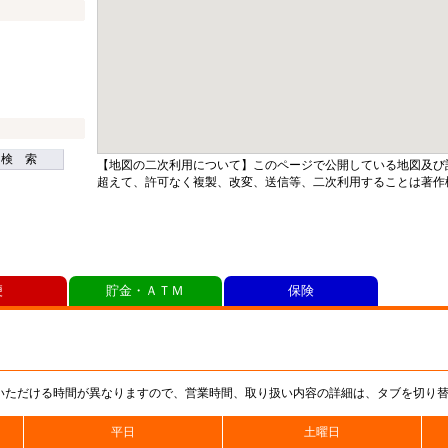
検 索
【地図の二次利用について】このページで公開している地図及び
超えて、許可なく複製、改変、送信等、二次利用することは著作
便
貯金・ＡＴＭ
保険
いただける時間が異なりますので、営業時間、取り扱い内容の詳細は、タブを切り
平日
土曜日