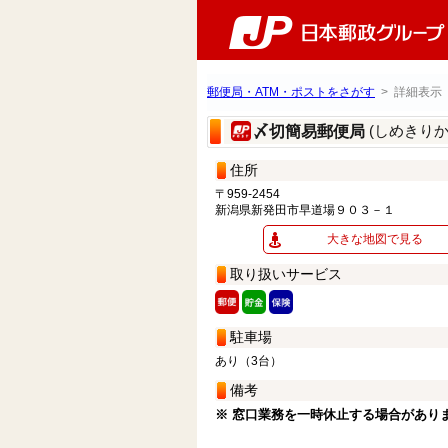
郵便局・ATM・ポストをさがす
> 詳細表示
(しめきり
〆切簡易郵便局
住所
〒959-2454
新潟県新発田市早道場９０３－１
大きな地図で見る
取り扱いサービス
駐車場
あり（3台）
備考
※ 窓口業務を一時休止する場合があり