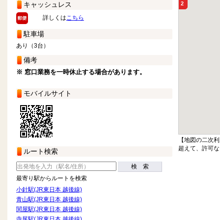
キャッシュレス
2
詳しくは
こちら
駐車場
あり（3台）
備考
※ 窓口業務を一時休止する場合があります。
モバイルサイト
【地図の二次利
超えて、許可な
ルート検索
検 索
最寄り駅からルートを検索
小針駅(JR東日本 越後線)
青山駅(JR東日本 越後線)
関屋駅(JR東日本 越後線)
寺尾駅(JR東日本 越後線)